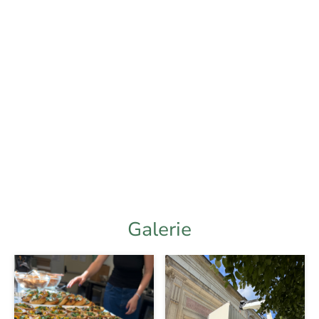
Heures d'ouverture
Rose Bakery Tea Room, au Jeu de Paume, ouvre tous les jours, sauf les lundis.
Voici nos horaires :
Lundi
Fermé
Mar – Dim
11:00 – 18:00
Galerie