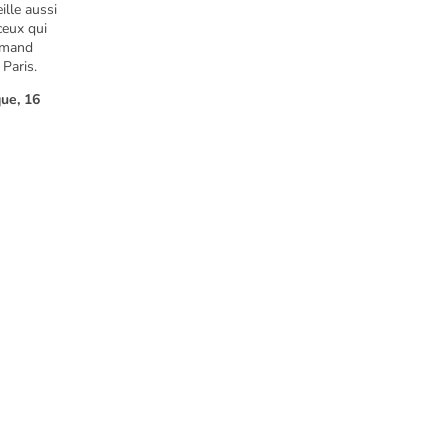
lle aussi
ceux qui
rmand
Paris.
ue, 16
Heures d'ouverture
de la Vie Romantique ouvre tous les jours, sauf les lundis où le musée 
Lundi
Fermé